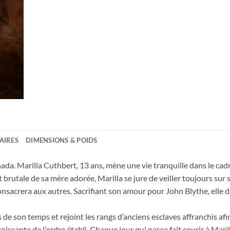
AIRES
DIMENSIONS & POIDS
ada. Marilla Cuthbert, 13 ans, mène une vie tranquille dans le ca
 brutale de sa mère adorée, Marilla se jure de veiller toujours sur 
consacrera aux autres. Sacrifiant son amour pour John Blythe, elle 
 de son temps et rejoint les rangs d’anciens esclaves affranchis afin
 croissante de l’ordre établi. Chaque jour qui passe fait courir à Mar