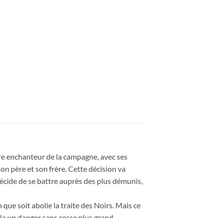
dre enchanteur de la campagne, avec ses
son père et son frère. Cette décision va
décide de se battre auprès des plus démunis,
 que soit abolie la traite des Noirs. Mais ce
illa un danger sans cesse plus grand.