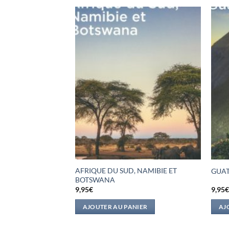
LES LIEUX LES
AFRIQUE DU SUD, NAMIBIE ET
GUA
BOTSWANA
9,95
€
9,95
IER
AJOUTER AU PANIER
AJ