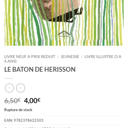
LIVRE NEUF A PRIX REDUIT
/
JEUNESSE
/
LIVRE ILLUSTRE (3 A
6 ANS)
LE BATON DE HERISSON
Le
Le
6,50
4,00
€
€
prix
prix
Rupture de stock
initial
actuel
était :
est :
EAN:
9782378622503
6,50€.
4,00€.