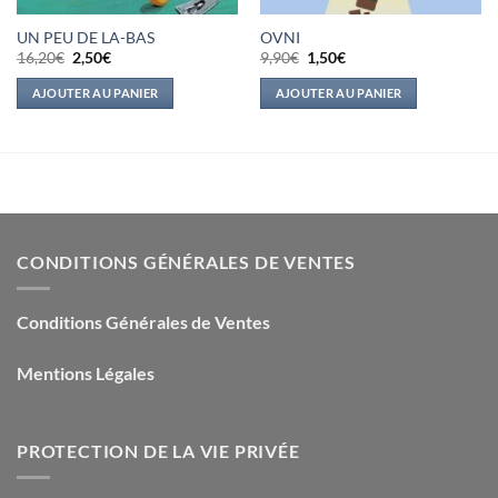
UN PEU DE LA-BAS
OVNI
Le
Le
Le
Le
16,20
€
2,50
€
9,90
€
1,50
€
prix
prix
prix
prix
initial
actuel
initial
actuel
AJOUTER AU PANIER
AJOUTER AU PANIER
était :
est :
était :
est :
16,20€.
2,50€.
9,90€.
1,50€.
CONDITIONS GÉNÉRALES DE VENTES
Conditions Générales de Ventes
Mentions Légales
PROTECTION DE LA VIE PRIVÉE