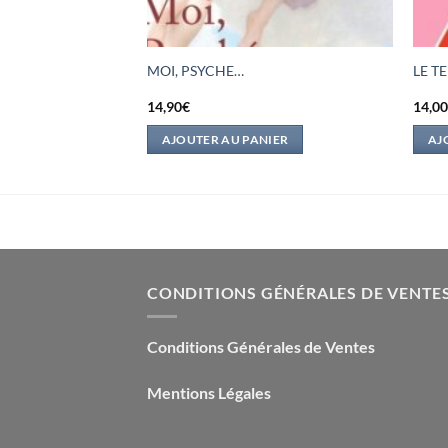
CRITS – PETITS ET
MOI, PSYCHE…
LE T
14,90
€
14,0
IER
AJOUTER AU PANIER
AJ
CONDITIONS GÉNÉRALES DE VENTE
Conditions Générales de Ventes
Mentions Légales