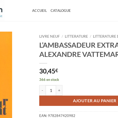
ACCUEIL
CATALOGUE
LIVRE NEUF
/
LITTERATURE
/
LITTERATURE 
L’AMBASSADEUR EXTR
ALEXANDRE VATTEMA
30,45
€
366 en stock
quantité de L'AMBASSADEUR EXTRAVAGANT
AJOUTER AU PANIER
EAN:
9782847420982