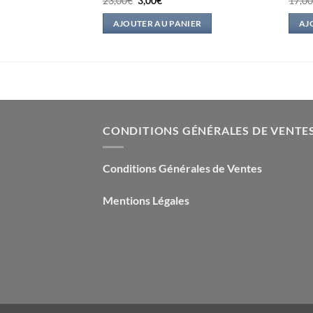
23,00
€
3,00
€
17,0
prix
prix
l
initial
actuel
IER
AJOUTER AU PANIER
AJ
était :
est :
.
23,00€.
3,00€.
CONDITIONS GÉNÉRALES DE VENTE
Conditions Générales de Ventes
Mentions Légales