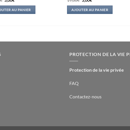
0
€
3,00
€
19,00
€
3,00
€
prix
prix
prix
prix
initial
actuel
initial
actuel
OUTER AU PANIER
AJOUTER AU PANIER
était :
est :
était :
est :
17,00€.
3,00€.
19,00€.
3,00€.
S
PROTECTION DE LA VIE P
Protection de la vie privée
FAQ
Contactez-nous