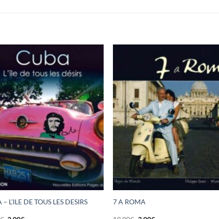
– L’ILE DE TOUS LES DESIRS
7 A ROMA
Le
Le
Le
Le