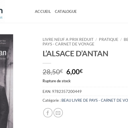
ACCUEIL
CATALOGUE
LIVRE NEUF A PRIX REDUIT
/
PRATIQUE
/
B
PAYS - CARNET DE VOYAGE
L’ALSACE D’ANTAN
Le
Le
28,50
6,00
€
€
prix
prix
Rupture de stock
initial
actuel
était :
est :
EAN:
9782357200449
28,50€.
6,00€.
Catégorie :
BEAU LIVRE DE PAYS - CARNET DE V