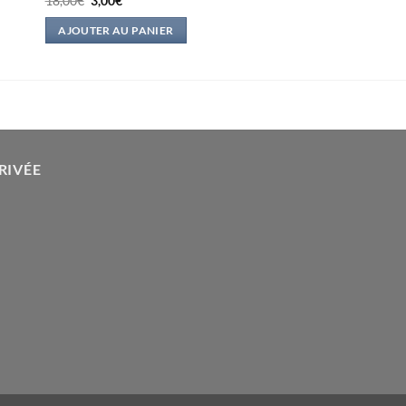
18,00
€
3,00
€
prix
prix
initial
actuel
AJOUTER AU PANIER
était :
est :
18,00€.
3,00€.
RIVÉE