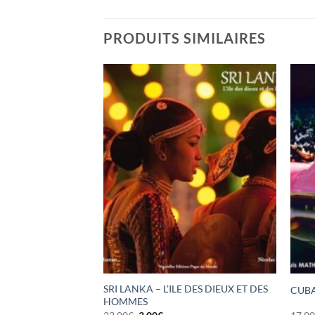
PRODUITS SIMILAIRES
SRI LANKA – L’ILE DES DIEUX ET DES
S VIKINGS
CUBA 
HOMMES
Le
Le