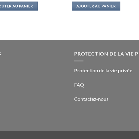
initial
actuel
initial
actuel
OUTER AU PANIER
AJOUTER AU PANIER
était :
est :
était :
est :
16,00€.
4,00€.
13,50€.
2,00€.
S
PROTECTION DE LA VIE P
Protection de la vie privée
FAQ
Contactez-nous