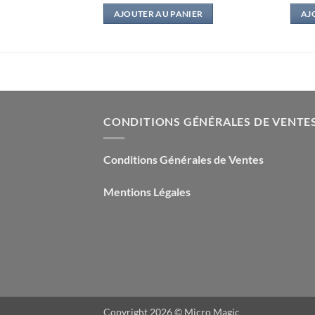
l
initial
actuel
IER
AJOUTER AU PANIER
AJ
était :
est :
.
13,00€.
2,50€.
CONDITIONS GÉNÉRALES DE VENTE
Conditions Générales de Ventes
Mentions Légales
Copyright 2026 ©
Micro Magic