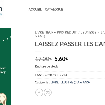
ACCUEIL
CATALOGUE
LIVRE NEUF A PRIX REDUIT
/
JEUNESSE
/
LI
6 ANS)
LAISSEZ PASSER LES C
Le
Le
17,00
5,60
€
€
prix
prix
Rupture de stock
initial
actuel
était :
est :
EAN:
9782878337914
17,00€.
5,60€.
Catégorie :
LIVRE ILLUSTRE (3 A 6 ANS)