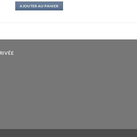
initial
actuel
AJOUTER AU PANIER
était :
est :
15,00€.
2,50€.
RIVÉE