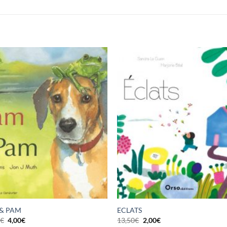
& PAM
ECLATS
Le
Le
Le
Le
0
€
4,00
€
13,50
€
2,00
€
prix
prix
prix
prix