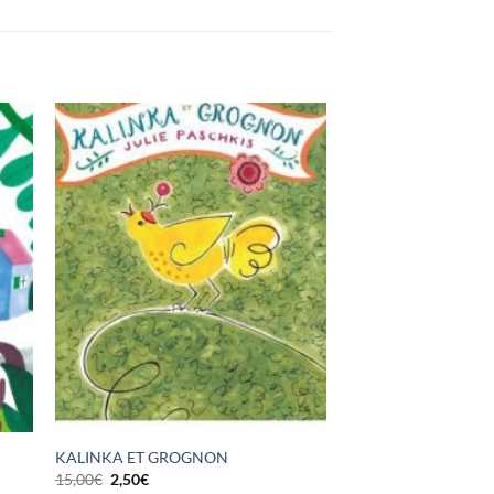
KALINKA ET GROGNON
Le
Le
15,00
€
2,50
€
prix
prix