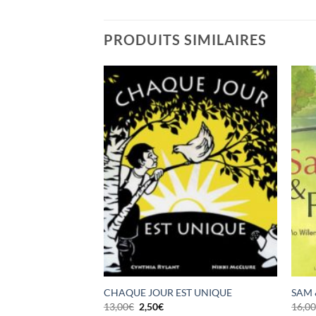
PRODUITS SIMILAIRES
CHAQUE JOUR EST UNIQUE
SAM 
Le
Le
13,00
€
2,50
€
16,0
prix
prix