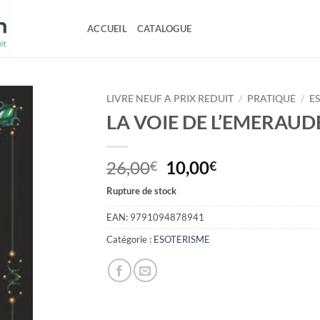
ACCUEIL
CATALOGUE
LIVRE NEUF A PRIX REDUIT
/
PRATIQUE
/
E
LA VOIE DE L’EMERAUD
Le
Le
26,00
10,00
€
€
prix
prix
Rupture de stock
initial
actuel
était :
est :
EAN:
9791094878941
26,00€.
10,00€.
Catégorie :
ESOTERISME