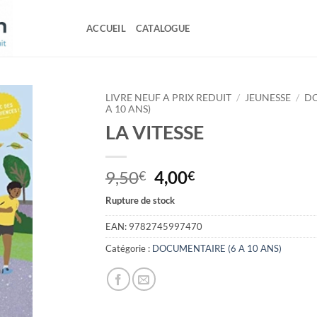
ACCUEIL
CATALOGUE
LIVRE NEUF A PRIX REDUIT
/
JEUNESSE
/
DO
A 10 ANS)
LA VITESSE
Le
Le
9,50
4,00
€
€
prix
prix
Rupture de stock
initial
actuel
était :
est :
EAN:
9782745997470
9,50€.
4,00€.
Catégorie :
DOCUMENTAIRE (6 A 10 ANS)