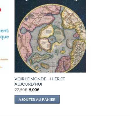
VOIR LE MONDE – HIER ET
AUJOURD’HUI
Le
Le
22,50
€
5,00
€
prix
prix
initial
actuel
AJOUTER AU PANIER
était :
est :
22,50€.
5,00€.