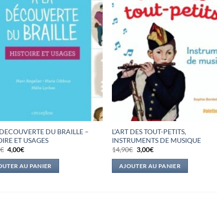
 DECOUVERTE DU BRAILLE –
L’ART DES TOUT-PETITS,
OIRE ET USAGES
INSTRUMENTS DE MUSIQUE
Le
Le
Le
Le
0
€
4,00
€
14,90
€
3,00
€
prix
prix
prix
prix
initial
actuel
initial
actuel
OUTER AU PANIER
AJOUTER AU PANIER
était :
est :
était :
est :
17,50€.
4,00€.
14,90€.
3,00€.