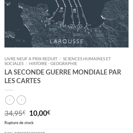
LIVRE NEUF A PRIX REDUIT
/
SCIENCES HUMAINES ET
SOCIALES
/
HISTOIRE - GEOGRAPHIE
LA SECONDE GUERRE MONDIALE PAR
LES CARTES
Le
Le
34,95
10,00
€
€
prix
prix
Rupture de stock
initial
actuel