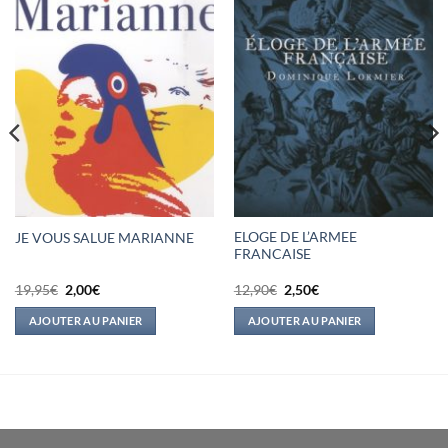
ELOGE DE L’ARMEE
JE VOUS SALUE MARIANNE
FRANCAISE
Le
Le
Le
Le
19,95
€
2,00
€
12,90
€
2,50
€
prix
prix
prix
prix
initial
actuel
initial
actuel
AJOUTER AU PANIER
AJOUTER AU PANIER
était :
est :
était :
est :
19,95€.
2,00€.
12,90€.
2,50€.