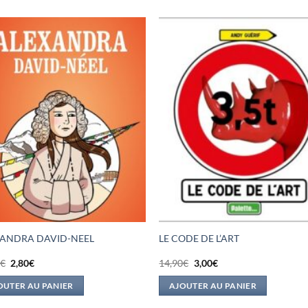
ANDRA DAVID-NEEL
LE CODE DE L’ART
Le
Le
Le
Le
0
€
2,80
€
14,90
€
3,00
€
prix
prix
prix
prix
initial
actuel
initial
actuel
OUTER AU PANIER
AJOUTER AU PANIER
était :
est :
était :
est :
13,70€.
2,80€.
14,90€.
3,00€.