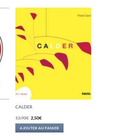
CALDER
Le
Le
13,90
€
2,50
€
prix
prix
initial
actuel
AJOUTER AU PANIER
était :
est :
13,90€.
2,50€.