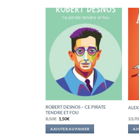
G – ENCHANTER
ROBERT DESNOS – CE PIRATE
ALEX
TENDRE ET FOU
Le
Le
8,50
€
1,50
€
13,7
prix
prix
initial
actuel
IER
AJOUTER AU PANIER
AJ
était :
est :
8,50€.
1,50€.