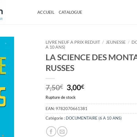
ACCUEIL
CATALOGUE
LIVRE NEUF A PRIX REDUIT
/
JEUNESSE
/
DO
A 10 ANS)
LA SCIENCE DES MONT
RUSSES
Le
Le
7,50
3,00
€
€
prix
prix
Rupture de stock
initial
actuel
était :
est :
EAN:
9782070661381
7,50€.
3,00€.
Catégorie :
DOCUMENTAIRE (6 A 10 ANS)