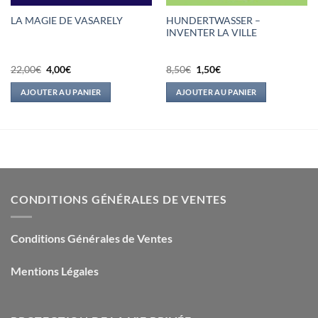
HUNDERTWASSER –
LA MAGIE DE VASARELY
INVENTER LA VILLE
Le
Le
Le
Le
22,00
€
4,00
€
8,50
€
1,50
€
prix
prix
prix
prix
initial
actuel
initial
actuel
AJOUTER AU PANIER
AJOUTER AU PANIER
était :
est :
était :
est :
22,00€.
4,00€.
8,50€.
1,50€.
CONDITIONS GÉNÉRALES DE VENTES
Conditions Générales de Ventes
Mentions Légales