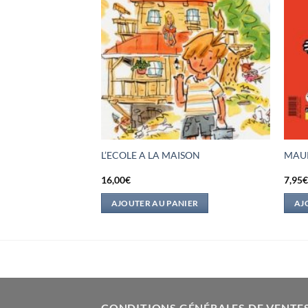
 COCO !
L’ECOLE A LA MAISON
MAUR
16,00
€
7,95
IER
AJOUTER AU PANIER
AJ
CONDITIONS GÉNÉRALES DE VENTE