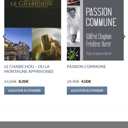
LE CHABICHOU – OU LA
PASSION COMMUNE
MONTAGNE APPRIVOISEE
Le
Le
Le
Le
61,00
€
8,00
€
29,90
€
4,00
€
prix
prix
prix
prix
initial
actuel
initial
actuel
AJOUTER AU PANIER
AJOUTER AU PANIER
était :
est :
était :
est :
61,00€.
8,00€.
29,90€.
4,00€.