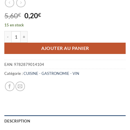
Le
Le
5,60
0,20
€
€
prix
prix
15 en stock
initial
actuel
quantité de LA CUISINE PROVENCALE
était :
est :
5,60€.
0,20€.
AJOUTER AU PANIER
EAN:
9782879014104
Catégorie :
CUISINE - GASTRONOMIE - VIN
DESCRIPTION