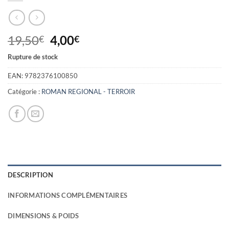
Le
Le
19,50
4,00
€
€
prix
prix
Rupture de stock
initial
actuel
était :
est :
EAN:
9782376100850
19,50€.
4,00€.
Catégorie :
ROMAN REGIONAL - TERROIR
DESCRIPTION
INFORMATIONS COMPLÉMENTAIRES
DIMENSIONS & POIDS