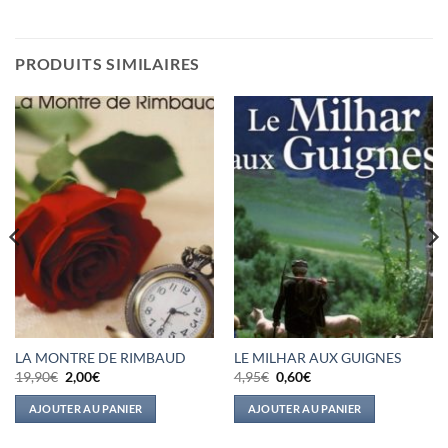
PRODUITS SIMILAIRES
LA MONTRE DE RIMBAUD
LE MILHAR AUX GUIGNES
Le
Le
Le
Le
19,90
€
2,00
€
4,95
€
0,60
€
prix
prix
prix
prix
initial
actuel
initial
actuel
AJOUTER AU PANIER
AJOUTER AU PANIER
était :
est :
était :
est :
19,90€.
2,00€.
4,95€.
0,60€.