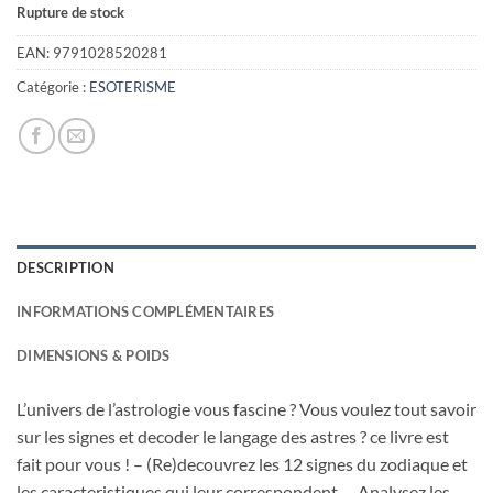
prix
prix
Rupture de stock
initial
actuel
était :
est :
EAN:
9791028520281
14,90€.
5,00€.
Catégorie :
ESOTERISME
DESCRIPTION
INFORMATIONS COMPLÉMENTAIRES
DIMENSIONS & POIDS
L’univers de l’astrologie vous fascine ? Vous voulez tout savoir
sur les signes et decoder le langage des astres ? ce livre est
fait pour vous ! – (Re)decouvrez les 12 signes du zodiaque et
les caracteristiques qui leur correspondent. – Analysez les