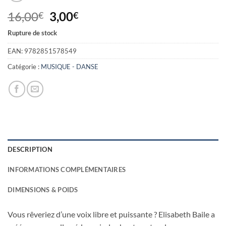
Le
Le
16,00
3,00
€
€
prix
prix
Rupture de stock
initial
actuel
était :
est :
EAN:
9782851578549
16,00€.
3,00€.
Catégorie :
MUSIQUE - DANSE
DESCRIPTION
INFORMATIONS COMPLÉMENTAIRES
DIMENSIONS & POIDS
Vous rêveriez d’une voix libre et puissante ? Elisabeth Baile a