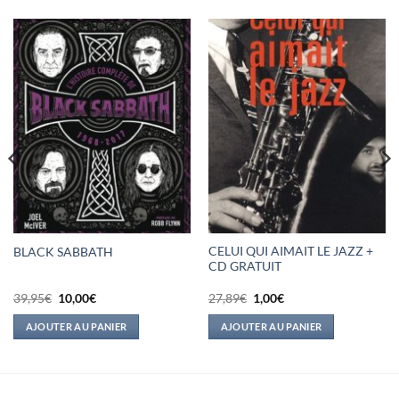
CELUI QUI AIMAIT LE JAZZ +
BLACK SABBATH
CD GRATUIT
Le
Le
Le
Le
39,95
€
10,00
€
27,89
€
1,00
€
prix
prix
prix
prix
initial
actuel
initial
actuel
AJOUTER AU PANIER
AJOUTER AU PANIER
était :
est :
était :
est :
39,95€.
10,00€.
27,89€.
1,00€.