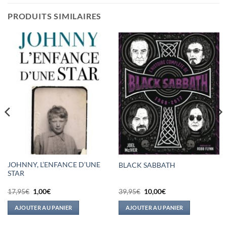
PRODUITS SIMILAIRES
JOHNNY, L’ENFANCE D’UNE
BLACK SABBATH
STAR
Le
Le
Le
Le
17,95
€
1,00
€
39,95
€
10,00
€
prix
prix
prix
prix
initial
actuel
initial
actuel
AJOUTER AU PANIER
AJOUTER AU PANIER
était :
est :
était :
est :
17,95€.
1,00€.
39,95€.
10,00€.