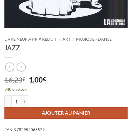
LIVRE NEUF A PRIX REDUIT
/
ART
/
MUSIQUE - DANSE
JAZZ
Le
Le
16,23
1,00
€
€
prix
prix
340 en stock
initial
actuel
quantité de JAZZ
était :
est :
16,23€.
1,00€.
AJOUTER AU PANIER
EAN:
9782952068529