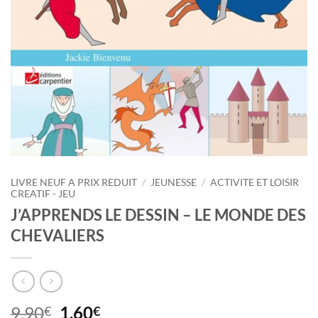
LIVRE NEUF A PRIX REDUIT
/
JEUNESSE
/
ACTIVITE ET LOISIR
CREATIF - JEU
J’APPRENDS LE DESSIN – LE MONDE DES
CHEVALIERS
Le
Le
9,90
1,60
€
€