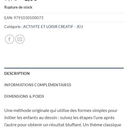
prix
prix
Rupture de stock
initial
actuel
était :
est :
EAN:
9791030500073
9,90€.
1,60€.
Catégorie :
ACTIVITE ET LOISIR CREATIF - JEU
DESCRIPTION
INFORMATIONS COMPLÉMENTAIRES
DIMENSIONS & POIDS
Une méthode originale qui utilise des formes simples pour
initier les enfants au dessin : suivez les étapes l’une après
l’autre pour obtenir un résultat bluffant. Un thème classique