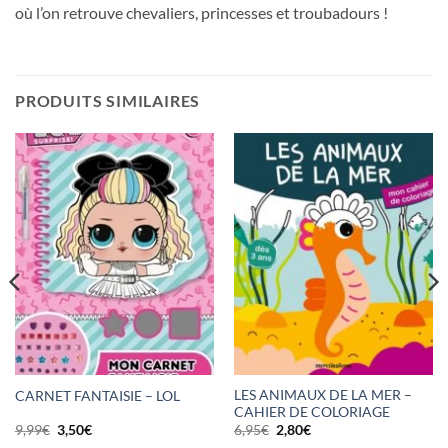
où l’on retrouve chevaliers, princesses et troubadours !
PRODUITS SIMILAIRES
LES ANIMAUX DE LA MER –
CARNET FANTAISIE – LOL
CAHIER DE COLORIAGE
Le
Le
Le
Le
9,99
€
3,50
€
6,95
€
2,80
€
prix
prix
prix
prix