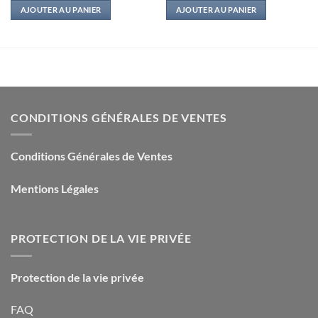
initial
actuel
initial
actuel
AJOUTER AU PANIER
AJOUTER AU PANIER
était :
est :
était :
est :
9,99€.
3,50€.
6,95€.
2,80€.
CONDITIONS GÉNÉRALES DE VENTES
Conditions Générales de Ventes
Mentions Légales
PROTECTION DE LA VIE PRIVÉE
Protection de la vie privée
FAQ