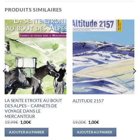
PRODUITS SIMILAIRES
LA SENTE ETROITE AU BOUT
ALTITUDE 2157
DES ALPES – CARNETS DE
VOYAGE DANS LE
MERCANTOUR
Le
Le
Le
Le
19,99
€
1,00
€
19,00
€
1,00
€
prix
prix
prix
prix
initial
actuel
initial
actuel
AJOUTER AU PANIER
AJOUTER AU PANIER
était :
est :
était :
est :
19,99€.
1,00€.
19,00€.
1,00€.