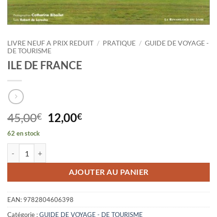
LIVRE NEUF A PRIX REDUIT
/
PRATIQUE
/
GUIDE DE VOYAGE -
DE TOURISME
ILE DE FRANCE
Le
Le
45,00
12,00
€
€
prix
prix
62 en stock
initial
actuel
quantité de ILE DE FRANCE
était :
est :
45,00€.
12,00€.
AJOUTER AU PANIER
EAN:
9782804606398
Catégorie :
GUIDE DE VOYAGE - DE TOURISME