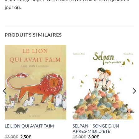
jour où.
PRODUITS SIMILAIRES
SELPAN – SONGE D’UN
LE LION QUI AVAIT FAIM
APRES-MIDI D’ETE
Le
Le
Le
Le
13,00
€
2,50
€
15,00
€
3,00
€