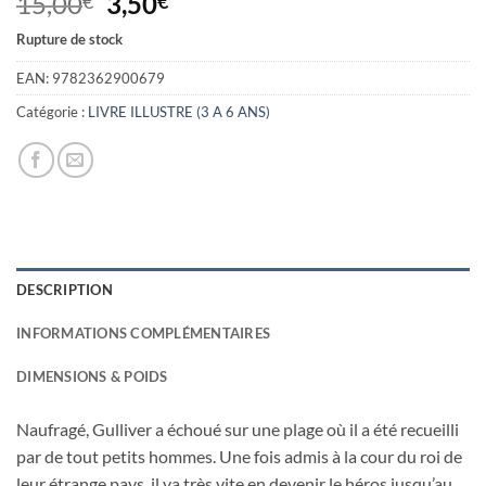
Le
Le
15,00
3,50
€
€
prix
prix
Rupture de stock
initial
actuel
était :
est :
EAN:
9782362900679
15,00€.
3,50€.
Catégorie :
LIVRE ILLUSTRE (3 A 6 ANS)
DESCRIPTION
INFORMATIONS COMPLÉMENTAIRES
DIMENSIONS & POIDS
Naufragé, Gulliver a échoué sur une plage où il a été recueilli
par de tout petits hommes. Une fois admis à la cour du roi de
leur étrange pays, il va très vite en devenir le héros jusqu’au