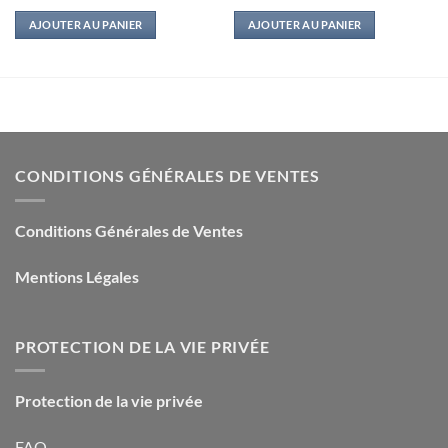
prix
prix
prix
prix
initial
actuel
initial
actuel
AJOUTER AU PANIER
AJOUTER AU PANIER
était :
est :
était :
est :
13,00€.
2,50€.
15,00€.
3,00€.
CONDITIONS GÉNÉRALES DE VENTES
Conditions Générales de Ventes
Mentions Légales
PROTECTION DE LA VIE PRIVÉE
Protection de la vie privée
FAQ