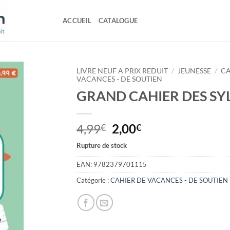
ACCUEIL
CATALOGUE
LIVRE NEUF A PRIX REDUIT
/
JEUNESSE
/
CA
VACANCES - DE SOUTIEN
GRAND CAHIER DES SY
Le
Le
4,99
2,00
€
€
prix
prix
Rupture de stock
initial
actuel
était :
est :
EAN:
9782379701115
4,99€.
2,00€.
Catégorie :
CAHIER DE VACANCES - DE SOUTIEN