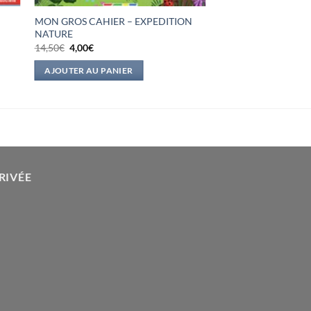
MON GROS CAHIER – EXPEDITION
NATURE
Le
Le
14,50
€
4,00
€
prix
prix
initial
actuel
AJOUTER AU PANIER
était :
est :
14,50€.
4,00€.
RIVÉE