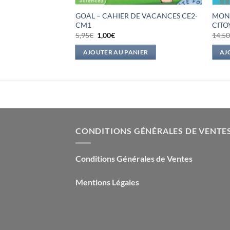
 RESOLUTION DE
GOAL – CAHIER DE VACANCES CE2-
MON 
 ANS
CM1
CITO
Le
Le
5,95
€
1,00
€
14,5
prix
prix
el
initial
actuel
IER
AJOUTER AU PANIER
AJ
était :
est :
0€.
5,95€.
1,00€.
CONDITIONS GÉNÉRALES DE VENTE
Conditions Générales de Ventes
Mentions Légales