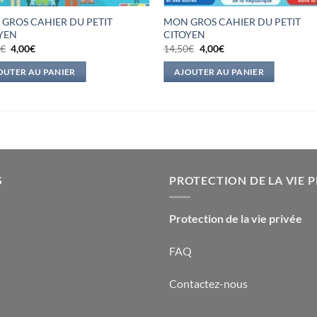
GROS CAHIER DU PETIT
MON GROS CAHIER DU PETIT
YEN
CITOYEN
Le
Le
Le
Le
0
€
4,00
€
14,50
€
4,00
€
prix
prix
prix
prix
initial
actuel
initial
actuel
OUTER AU PANIER
AJOUTER AU PANIER
était :
est :
était :
est :
14,50€.
4,00€.
14,50€.
4,00€.
S
PROTECTION DE LA VIE P
Protection de la vie privée
FAQ
Contactez-nous