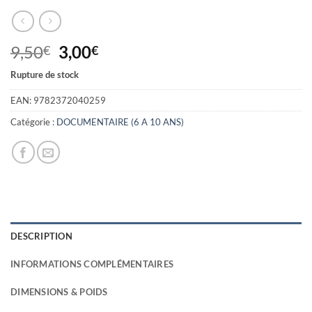
Le
Le
9,50
3,00
€
€
prix
prix
Rupture de stock
initial
actuel
était :
est :
EAN:
9782372040259
9,50€.
3,00€.
Catégorie :
DOCUMENTAIRE (6 A 10 ANS)
DESCRIPTION
INFORMATIONS COMPLÉMENTAIRES
DIMENSIONS & POIDS