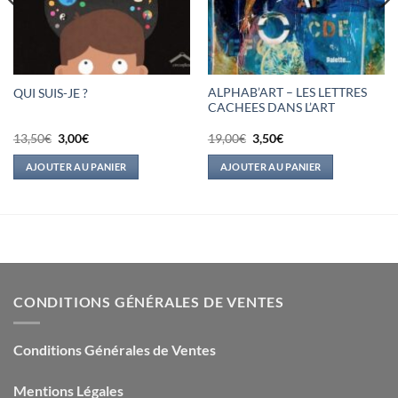
ALPHAB’ART – LES LETTRES
QUI SUIS-JE ?
CACHEES DANS L’ART
Le
Le
Le
Le
13,50
€
3,00
€
19,00
€
3,50
€
prix
prix
prix
prix
initial
actuel
initial
actuel
AJOUTER AU PANIER
AJOUTER AU PANIER
était :
est :
était :
est :
13,50€.
3,00€.
19,00€.
3,50€.
CONDITIONS GÉNÉRALES DE VENTES
Conditions Générales de Ventes
Mentions Légales