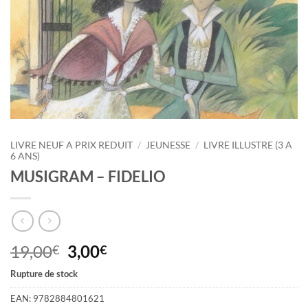
LIVRE NEUF A PRIX REDUIT
/
JEUNESSE
/
LIVRE ILLUSTRE (3 A
6 ANS)
MUSIGRAM – FIDELIO
Le
Le
19,00
3,00
€
€
prix
prix
Rupture de stock
initial
actuel
était :
est :
EAN:
9782884801621