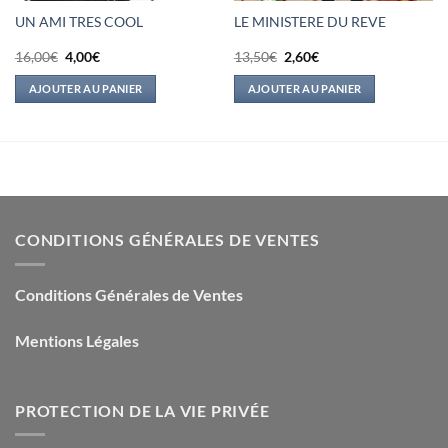
UN AMI TRES COOL
LE MINISTERE DU REVE
Le
Le
Le
Le
16,00
€
4,00
€
13,50
€
2,60
€
prix
prix
prix
prix
initial
actuel
initial
actuel
AJOUTER AU PANIER
AJOUTER AU PANIER
était :
est :
était :
est :
16,00€.
4,00€.
13,50€.
2,60€.
CONDITIONS GÉNÉRALES DE VENTES
Conditions Générales de Ventes
Mentions Légales
PROTECTION DE LA VIE PRIVÉE