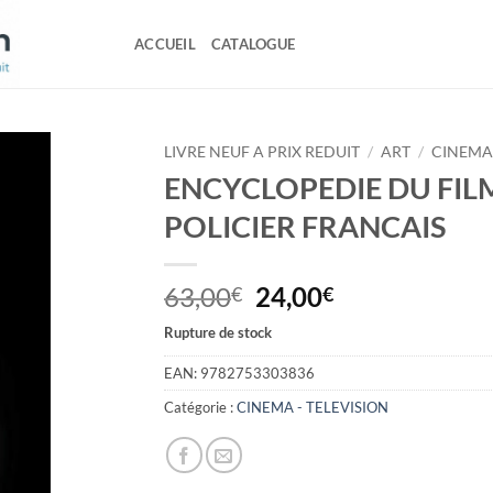
ACCUEIL
CATALOGUE
LIVRE NEUF A PRIX REDUIT
/
ART
/
CINEMA 
ENCYCLOPEDIE DU FIL
POLICIER FRANCAIS
Le
Le
63,00
24,00
€
€
prix
prix
Rupture de stock
initial
actuel
était :
est :
EAN:
9782753303836
63,00€.
24,00€.
Catégorie :
CINEMA - TELEVISION