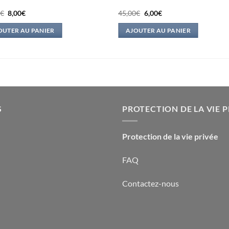
Le
Le
Le
Le
0
€
8,00
€
45,00
€
6,00
€
prix
prix
prix
prix
initial
actuel
initial
actuel
OUTER AU PANIER
AJOUTER AU PANIER
était :
est :
était :
est :
22,00€.
8,00€.
45,00€.
6,00€.
S
PROTECTION DE LA VIE P
Protection de la vie privée
FAQ
Contactez-nous