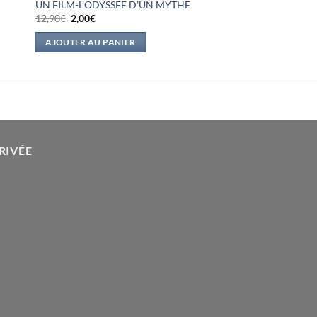
UN FILM-L’ODYSSEE D’UN MYTHE
Le
Le
12,90
€
2,00
€
prix
prix
initial
actuel
AJOUTER AU PANIER
était :
est :
12,90€.
2,00€.
RIVÉE