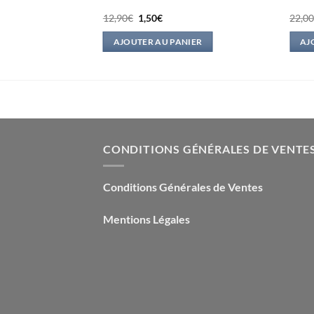
Le
Le
12,90
€
1,50
€
22,0
prix
prix
l
initial
actuel
IER
AJOUTER AU PANIER
AJ
était :
est :
.
12,90€.
1,50€.
CONDITIONS GÉNÉRALES DE VENTE
Conditions Générales de Ventes
Mentions Légales