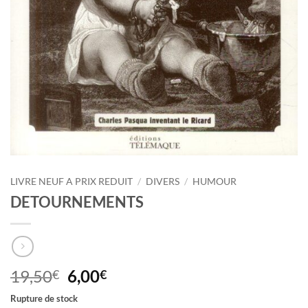
LIVRE NEUF A PRIX REDUIT
/
DIVERS
/
HUMOUR
DETOURNEMENTS
Le
Le
19,50
6,00
€
€
prix
prix
Rupture de stock