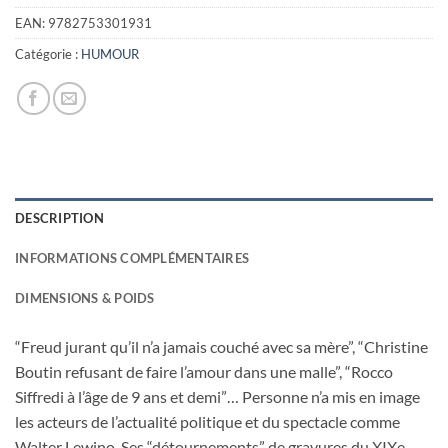
initial
actuel
était :
est :
EAN:
9782753301931
19,50€.
6,00€.
Catégorie :
HUMOUR
DESCRIPTION
INFORMATIONS COMPLÉMENTAIRES
DIMENSIONS & POIDS
“Freud jurant qu’il n’a jamais couché avec sa mère”, “Christine
Boutin refusant de faire l’amour dans une malle”, “Rocco
Siffredi à l’âge de 9 ans et demi”… Personne n’a mis en image
les acteurs de l’actualité politique et du spectacle comme
Walter Lewino. Ses “détournements” de gravures du XIXe