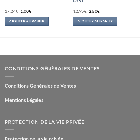
L’ART
Le
Le
Le
Le
17,24
€
1,00
€
12,95
€
2,50
€
prix
prix
prix
prix
initial
actuel
initial
actuel
AJOUTER AU PANIER
AJOUTER AU PANIER
était :
est :
était :
est :
17,24€.
1,00€.
12,95€.
2,50€.
CONDITIONS GÉNÉRALES DE VENTES
Conditions Générales de Ventes
Mentions Légales
PROTECTION DE LA VIE PRIVÉE
Protection de la vie privée