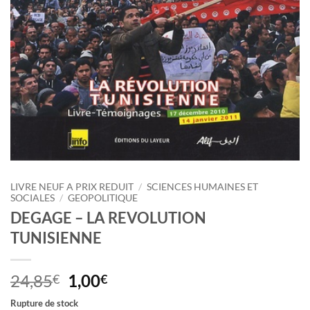
LIVRE NEUF A PRIX REDUIT
/
SCIENCES HUMAINES ET
SOCIALES
/
GEOPOLITIQUE
DEGAGE – LA REVOLUTION
TUNISIENNE
Le
Le
24,85
1,00
€
€
prix
prix
Rupture de stock