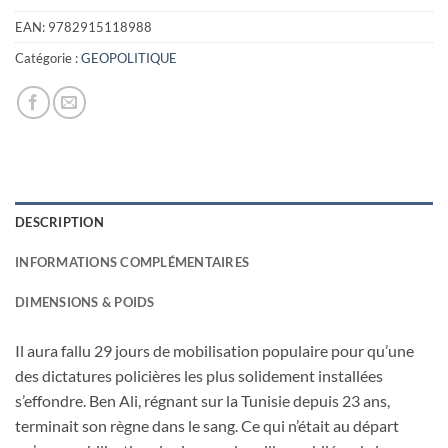
initial
actuel
était :
est :
EAN:
9782915118988
24,85€.
1,00€.
Catégorie :
GEOPOLITIQUE
DESCRIPTION
INFORMATIONS COMPLÉMENTAIRES
DIMENSIONS & POIDS
Il aura fallu 29 jours de mobilisation populaire pour qu’une
des dictatures policières les plus solidement installées
s’effondre. Ben Ali, régnant sur la Tunisie depuis 23 ans,
terminait son règne dans le sang. Ce qui n’était au départ