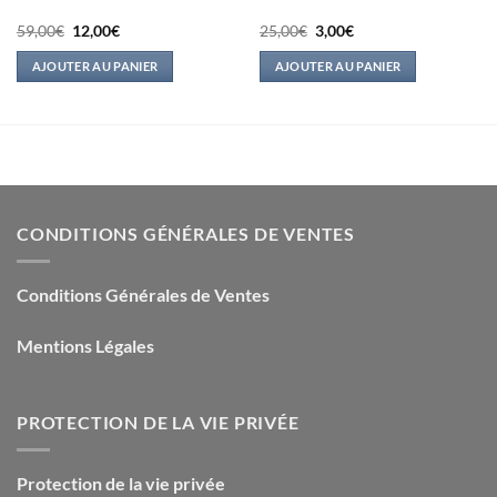
Le
Le
Le
Le
59,00
€
12,00
€
25,00
€
3,00
€
prix
prix
prix
prix
initial
actuel
initial
actuel
AJOUTER AU PANIER
AJOUTER AU PANIER
était :
est :
était :
est :
59,00€.
12,00€.
25,00€.
3,00€.
CONDITIONS GÉNÉRALES DE VENTES
Conditions Générales de Ventes
Mentions Légales
PROTECTION DE LA VIE PRIVÉE
Protection de la vie privée