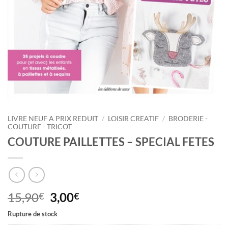
LIVRE NEUF A PRIX REDUIT
/
LOISIR CREATIF
/
BRODERIE -
COUTURE - TRICOT
COUTURE PAILLETTES – SPECIAL FETES
Le
Le
15,90
3,00
€
€
prix
prix
Rupture de stock
initial
actuel