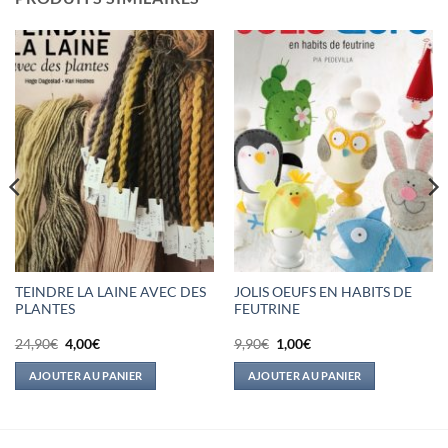
TEINDRE LA LAINE AVEC DES
JOLIS OEUFS EN HABITS DE
PLANTES
FEUTRINE
Le
Le
Le
Le
24,90
€
4,00
€
9,90
€
1,00
€
prix
prix
prix
prix
initial
actuel
initial
actuel
AJOUTER AU PANIER
AJOUTER AU PANIER
était :
est :
était :
est :
24,90€.
4,00€.
9,90€.
1,00€.