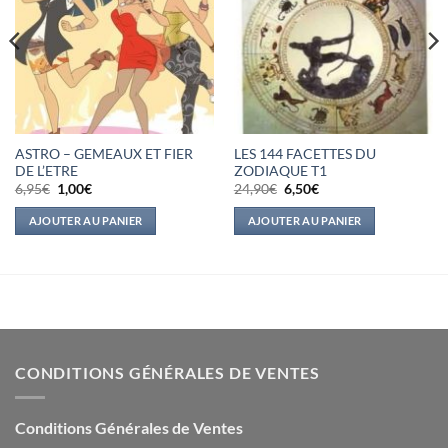
ASTRO – GEMEAUX ET FIER
LES 144 FACETTES DU
DE L’ETRE
ZODIAQUE T1
Le
Le
Le
Le
6,95
€
1,00
€
24,90
€
6,50
€
prix
prix
prix
prix
initial
actuel
initial
actuel
AJOUTER AU PANIER
AJOUTER AU PANIER
était :
est :
était :
est :
6,95€.
1,00€.
24,90€.
6,50€.
CONDITIONS GÉNÉRALES DE VENTES
Conditions Générales de Ventes