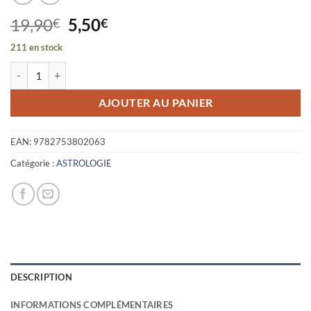
Le
Le
19,90
5,50
€
€
prix
prix
211 en stock
initial
actuel
quantité de COURS D ASTROLOGIE TOME 3 NED
était :
est :
19,90€.
5,50€.
AJOUTER AU PANIER
EAN:
9782753802063
Catégorie :
ASTROLOGIE
DESCRIPTION
INFORMATIONS COMPLÉMENTAIRES