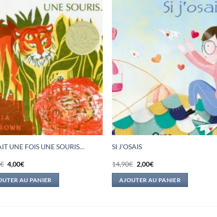
TAIT UNE FOIS UNE SOURIS…
SI J’OSAIS
Le
Le
Le
Le
0
€
4,00
€
14,90
€
2,00
€
prix
prix
prix
prix
initial
actuel
initial
actuel
OUTER AU PANIER
AJOUTER AU PANIER
était :
est :
était :
est :
16,00€.
4,00€.
14,90€.
2,00€.