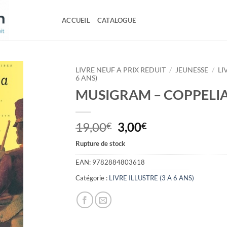
ACCUEIL
CATALOGUE
LIVRE NEUF A PRIX REDUIT
/
JEUNESSE
/
LI
6 ANS)
MUSIGRAM – COPPELI
Le
Le
19,00
3,00
€
€
prix
prix
Rupture de stock
initial
actuel
était :
est :
EAN:
9782884803618
19,00€.
3,00€.
Catégorie :
LIVRE ILLUSTRE (3 A 6 ANS)