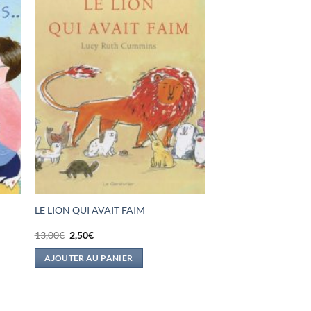
LE LION QUI AVAIT FAIM
Le
Le
13,00
€
2,50
€
prix
prix
initial
actuel
AJOUTER AU PANIER
était :
est :
13,00€.
2,50€.