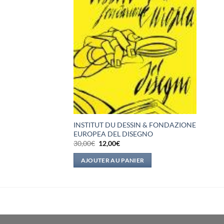
INSTITUT DU DESSIN & FONDAZIONE
EUROPEA DEL DISEGNO
Le
Le
30,00
€
12,00
€
prix
prix
initial
actuel
AJOUTER AU PANIER
était :
est :
30,00€.
12,00€.