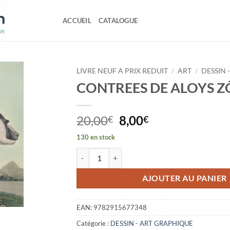
ACCUEIL
CATALOGUE
LIVRE NEUF A PRIX REDUIT
/
ART
/
DESSIN 
CONTREES DE ALOYS Z
Le
Le
20,00
8,00
€
€
prix
prix
130 en stock
initial
actuel
quantité de CONTREES DE ALOYS ZÔTL
était :
est :
20,00€.
8,00€.
AJOUTER AU PANIER
EAN:
9782915677348
Catégorie :
DESSIN - ART GRAPHIQUE