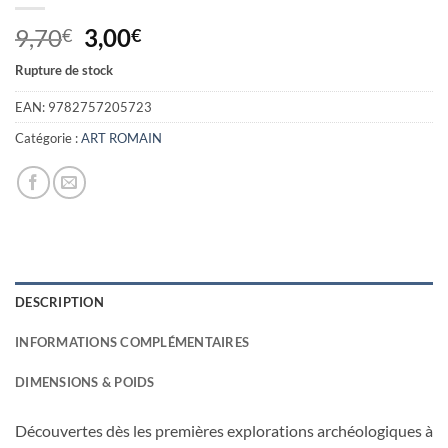
Le
Le
9,70
3,00
€
€
prix
prix
Rupture de stock
initial
actuel
était :
est :
EAN:
9782757205723
9,70€.
3,00€.
Catégorie :
ART ROMAIN
DESCRIPTION
INFORMATIONS COMPLÉMENTAIRES
DIMENSIONS & POIDS
Découvertes dès les premières explorations archéologiques à