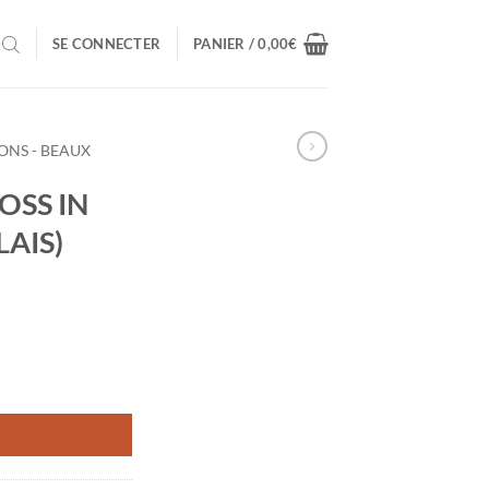
SE CONNECTER
PANIER /
0,00
€
ONS - BEAUX
OSS IN
AIS)
HE WILDERNESS (ANGLAIS)