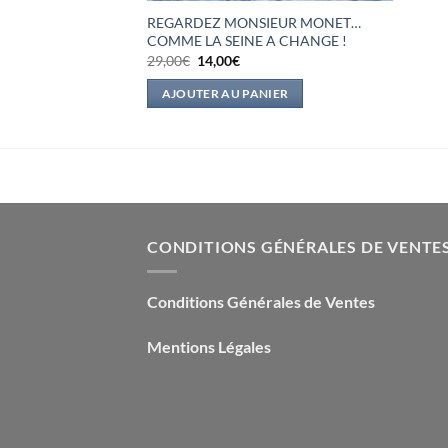
REGARDEZ MONSIEUR MONET…
COMME LA SEINE A CHANGE !
Le
Le
29,00
€
14,00
€
prix
prix
initial
actuel
AJOUTER AU PANIER
était :
est :
29,00€.
14,00€.
CONDITIONS GÉNÉRALES DE VENTE
Conditions Générales de Ventes
Mentions Légales