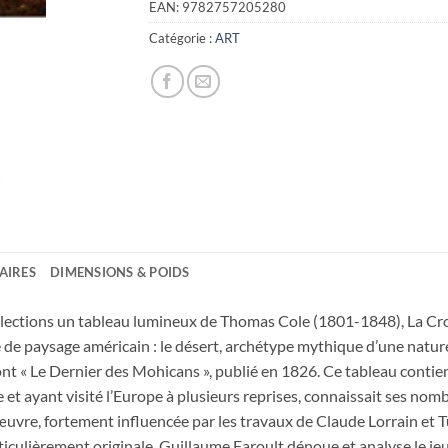
EAN:
9782757205280
Catégorie :
ART
AIRES
DIMENSIONS & POIDS
lections un tableau lumineux de Thomas Cole (1801-1848), La Croix
 de paysage américain : le désert, archétype mythique d’une nature 
ont « Le Dernier des Mohicans », publié en 1826. Ce tableau cont
 et ayant visité l’Europe à plusieurs reprises, connaissait ses nom
uvre, fortement influencée par les travaux de Claude Lorrain et 
ticulièrement originale. Guillaume Faroult dénoue et analyse le jeu