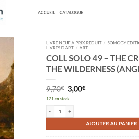
ACCUEIL
CATALOGUE
LIVRE NEUF A PRIX REDUIT
/
SOMOGY EDITI
LIVRES D'ART
/
ART
COLL SOLO 49 – THE CR
THE WILDERNESS (ANGL
Le
Le
9,70
3,00
€
€
prix
prix
171 en stock
initial
actuel
quantité de COLL SOLO 49 - THE CROSS IN T
était :
est :
9,70€.
3,00€.
AJOUTER AU PANIER