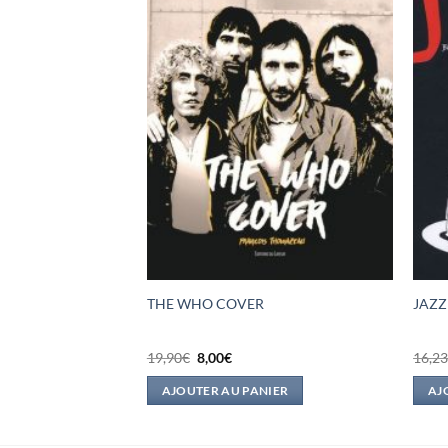
THE WHO COVER
JAZZ
Le
Le
19,90
€
8,00
€
16,2
prix
prix
el
initial
actuel
IER
AJOUTER AU PANIER
AJ
était :
est :
0€.
19,90€.
8,00€.