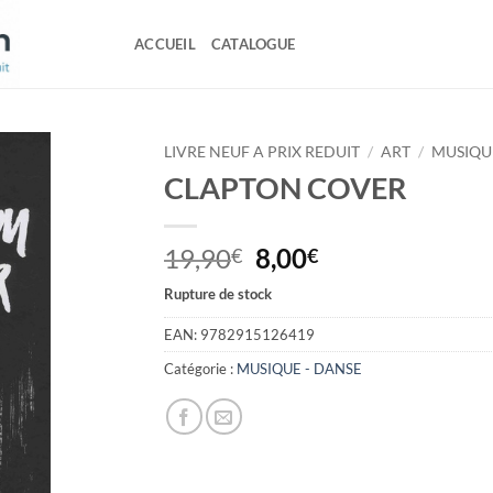
ACCUEIL
CATALOGUE
LIVRE NEUF A PRIX REDUIT
/
ART
/
MUSIQU
CLAPTON COVER
Le
Le
19,90
8,00
€
€
prix
prix
Rupture de stock
initial
actuel
était :
est :
EAN:
9782915126419
19,90€.
8,00€.
Catégorie :
MUSIQUE - DANSE