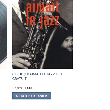
CELUI QUI AIMAIT LE JAZZ + CD
GRATUIT
Le
Le
27,89
€
1,00
€
prix
prix
initial
actuel
AJOUTER AU PANIER
était :
est :
27,89€.
1,00€.