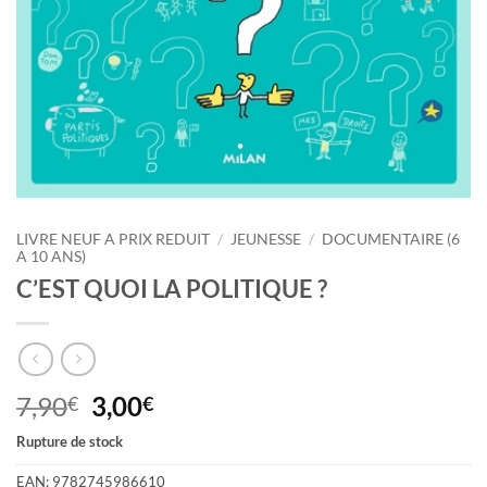
LIVRE NEUF A PRIX REDUIT
/
JEUNESSE
/
DOCUMENTAIRE (6
A 10 ANS)
C’EST QUOI LA POLITIQUE ?
Le
Le
7,90
3,00
€
€
prix
prix
Rupture de stock
initial
actuel
était :
est :
EAN:
9782745986610