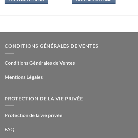
était :
est :
était :
est :
13,50€.
3,00€.
8,50€.
1,50€.
CONDITIONS GÉNÉRALES DE VENTES
Conditions Générales de Ventes
Mentions Légales
PROTECTION DE LA VIE PRIVÉE
Protection de la vie privée
FAQ