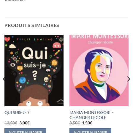
PRODUITS SIMILAIRES
MARIA MONTESSORI –
QUI SUIS-JE ?
CHANGER L’ECOLE
Le
Le
Le
Le
13,50
€
3,00
€
8,50
€
1,50
€
prix
prix
prix
prix
initial
actuel
initial
actuel
AJOUTER AU PANIER
AJOUTER AU PANIER