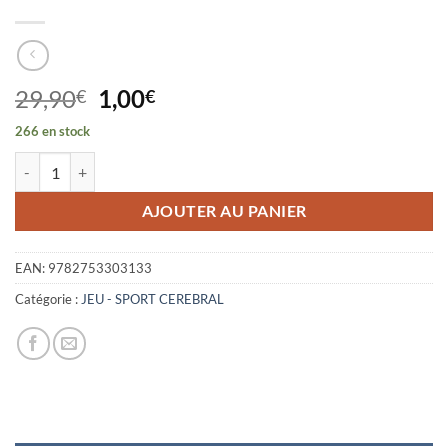
Le
Le
29,90
1,00
€
€
prix
prix
266 en stock
initial
actuel
quantité de C EST A MOI QUE TU CAUSES ? - L'ART DE LA CONVER
était :
est :
29,90€.
1,00€.
AJOUTER AU PANIER
EAN:
9782753303133
Catégorie :
JEU - SPORT CEREBRAL