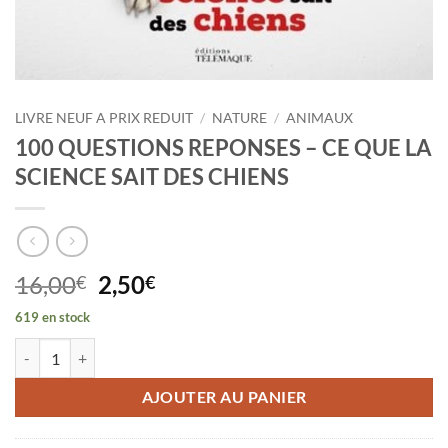
LIVRE NEUF A PRIX REDUIT
/
NATURE
/
ANIMAUX
100 QUESTIONS REPONSES – CE QUE LA
SCIENCE SAIT DES CHIENS
Le
Le
16,00
2,50
€
€
prix
prix
619 en stock
initial
actuel
quantité de 100 QUESTIONS REPONSES - CE QUE LA SCIENCE SAIT
était :
est :
16,00€.
2,50€.
AJOUTER AU PANIER