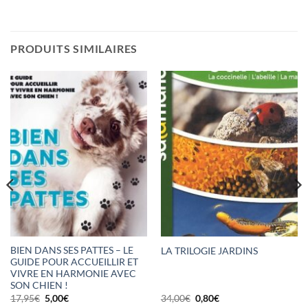
PRODUITS SIMILAIRES
BIEN DANS SES PATTES – LE
LA TRILOGIE JARDINS
GUIDE POUR ACCUEILLIR ET
VIVRE EN HARMONIE AVEC
SON CHIEN !
Le
Le
Le
Le
17,95
€
5,00
€
34,00
€
0,80
€
prix
prix
prix
prix