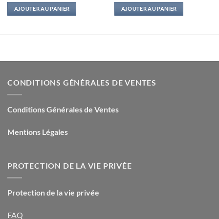
initial
actuel
initial
actuel
AJOUTER AU PANIER
AJOUTER AU PANIER
était :
est :
était :
est :
17,95€.
5,00€.
34,00€.
0,80€.
CONDITIONS GÉNÉRALES DE VENTES
Conditions Générales de Ventes
Mentions Légales
PROTECTION DE LA VIE PRIVÉE
Protection de la vie privée
FAQ