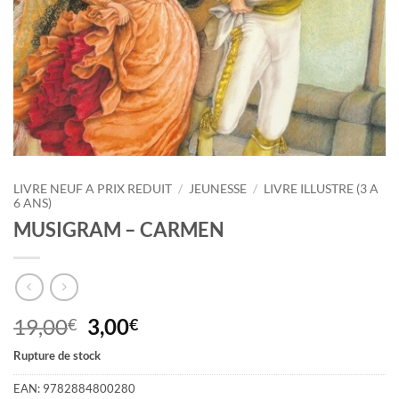
LIVRE NEUF A PRIX REDUIT
/
JEUNESSE
/
LIVRE ILLUSTRE (3 A
6 ANS)
MUSIGRAM – CARMEN
Le
Le
19,00
3,00
€
€
prix
prix
Rupture de stock
initial
actuel
était :
est :
EAN:
9782884800280