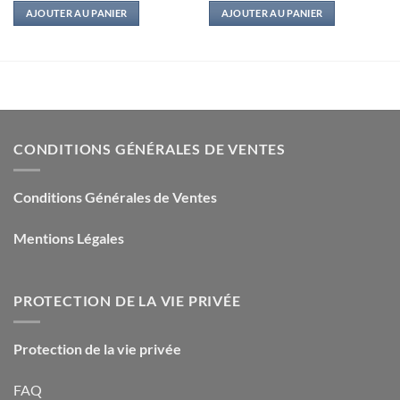
initial
actuel
initial
actuel
AJOUTER AU PANIER
AJOUTER AU PANIER
était :
est :
était :
est :
9,90€.
1,50€.
15,00€.
3,00€.
CONDITIONS GÉNÉRALES DE VENTES
Conditions Générales de Ventes
Mentions Légales
PROTECTION DE LA VIE PRIVÉE
Protection de la vie privée
FAQ