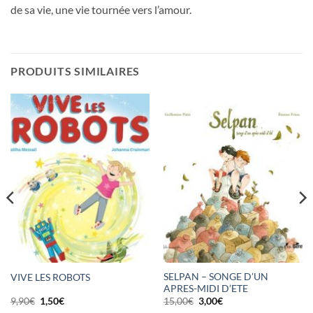
de sa vie, une vie tournée vers l’amour.
PRODUITS SIMILAIRES
SELPAN – SONGE D’UN
VIVE LES ROBOTS
APRES-MIDI D’ETE
Le
Le
Le
Le
9,90
€
1,50
€
15,00
€
3,00
€
prix
prix
prix
prix