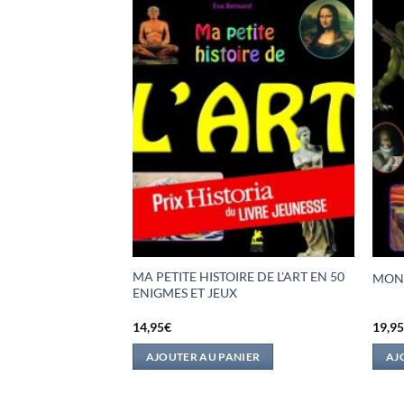
MA PETITE HISTOIRE DE L’ART EN 50
 C’EST MAGIQUE
MON 
ENIGMES ET JEUX
14,95
€
19,9
IER
AJOUTER AU PANIER
AJ