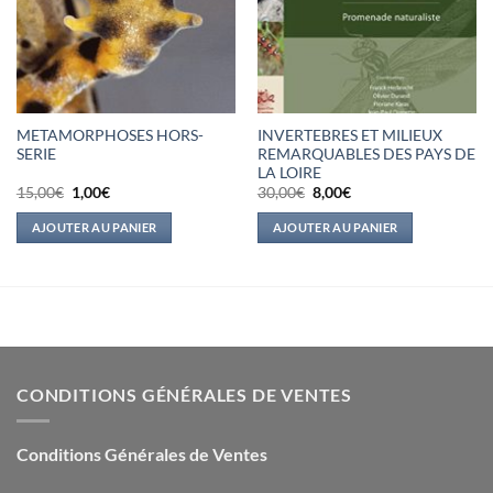
METAMORPHOSES HORS-
INVERTEBRES ET MILIEUX
SERIE
REMARQUABLES DES PAYS DE
LA LOIRE
Le
Le
Le
Le
15,00
€
1,00
€
30,00
€
8,00
€
prix
prix
prix
prix
initial
actuel
initial
actuel
AJOUTER AU PANIER
AJOUTER AU PANIER
était :
est :
était :
est :
15,00€.
1,00€.
30,00€.
8,00€.
CONDITIONS GÉNÉRALES DE VENTES
Conditions Générales de Ventes