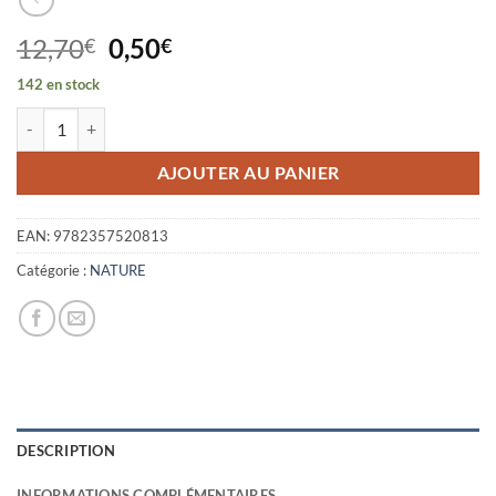
Le
Le
12,70
0,50
€
€
prix
prix
142 en stock
initial
actuel
quantité de BIO-LOGIQUE
était :
est :
12,70€.
0,50€.
AJOUTER AU PANIER
EAN:
9782357520813
Catégorie :
NATURE
DESCRIPTION
INFORMATIONS COMPLÉMENTAIRES