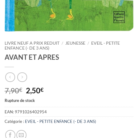
LIVRE NEUF A PRIX REDUIT
/
JEUNESSE
/
EVEIL - PETITE
ENFANCE (- DE 3 ANS)
AVANT ET APRES
Le
Le
7,90
2,50
€
€
prix
prix
Rupture de stock
initial
actuel
était :
est :
EAN:
9791026402954
7,90€.
2,50€.
Catégorie :
EVEIL - PETITE ENFANCE (- DE 3 ANS)