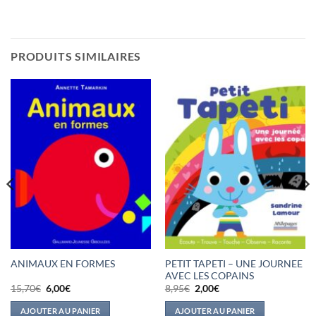
PRODUITS SIMILAIRES
PETIT TAPETI – UNE JOURNEE
ANIMAUX EN FORMES
AVEC LES COPAINS
Le
Le
Le
Le
15,70
€
6,00
€
8,95
€
2,00
€
prix
prix
prix
prix
initial
actuel
initial
actuel
AJOUTER AU PANIER
AJOUTER AU PANIER
était :
est :
était :
est :