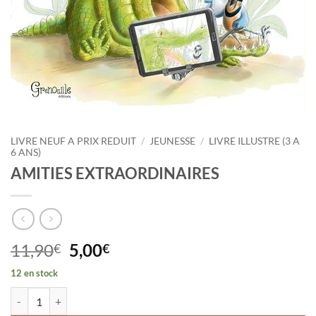
LIVRE NEUF A PRIX REDUIT
/
JEUNESSE
/
LIVRE ILLUSTRE (3 A
6 ANS)
AMITIES EXTRAORDINAIRES
Le
Le
11,90
5,00
€
€
prix
prix
12 en stock
initial
actuel
quantité de AMITIES EXTRAORDINAIRES
était :
est :