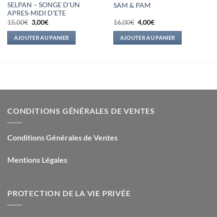
SELPAN – SONGE D’UN
SAM & PAM
APRES-MIDI D’ETE
Le
Le
Le
Le
15,00
€
3,00
€
16,00
€
4,00
€
prix
prix
prix
prix
initial
actuel
initial
actuel
AJOUTER AU PANIER
AJOUTER AU PANIER
était :
est :
était :
est :
15,00€.
3,00€.
16,00€.
4,00€.
CONDITIONS GÉNÉRALES DE VENTES
Conditions Générales de Ventes
Mentions Légales
PROTECTION DE LA VIE PRIVÉE