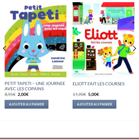
PETIT TAPETI – UNE JOURNEE
ELIOTT FAIT LES COURSES
AVEC LES COPAINS
Le
Le
Le
Le
8,95
€
2,00
€
14,90
€
5,00
€
prix
prix
prix
prix
initial
actuel
initial
actuel
AJOUTER AU PANIER
AJOUTER AU PANIER
était :
est :
était :
est :
8,95€.
2,00€.
14,90€.
5,00€.