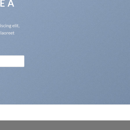
E A
cing elit,
laoreet